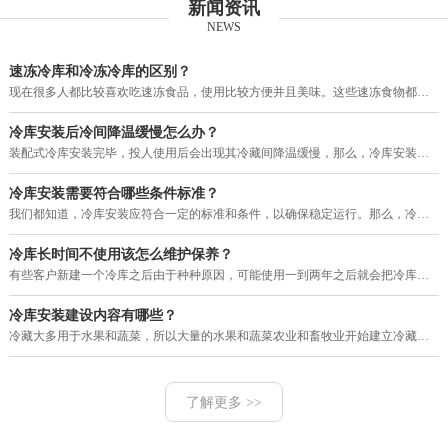
新闻资讯
NEWS
速冻冷库和冷冻冷库的区别？
现在很多人都比较喜欢吃速冻食品，使用比较方便并且美味。这些速冻食物都需要用冷库进行保存，目前市场上的冷库有速冻冷库和冷冻
冷库安装后冷间降温缓慢怎么办？
装配式冷库安装完毕，投人使用后会出现其冷藏间降温缓慢，那么，冷库安装后冷间降温缓慢怎么办？其大致故障原因和排除方法如下。
冷库安装需要符合哪些条件标准？
我们都知道，冷库安装应符合一定的标准和条件，以确保稳定运行。那么，冷库安装需要符合哪些条件标准？下面就由河南赛福特机电工
冷库长时间不使用该怎么维护保养？
有些客户新建一个冷库之后由于种种原因，可能使用一到两年之后就会把冷库暂停使用一段很长的时间，那么，我们的冷库长时间不使用
冷库安装建设内容有哪些？
冷藏大多用于水果和蔬菜，所以大量的水果和蔬菜农业和畜牧业开始建立冷藏。现在的冷库建设，设计理念多变，工艺也改进了很多，配
了解更多 >>