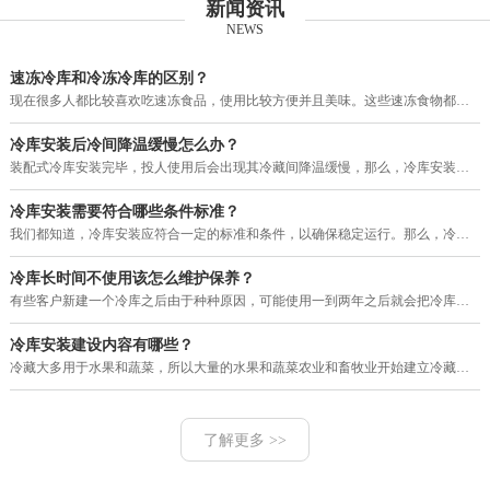
新闻资讯
NEWS
速冻冷库和冷冻冷库的区别？
现在很多人都比较喜欢吃速冻食品，使用比较方便并且美味。这些速冻食物都需要用冷库进行保存，目前市场上的冷库有速冻冷库和冷冻
冷库安装后冷间降温缓慢怎么办？
装配式冷库安装完毕，投人使用后会出现其冷藏间降温缓慢，那么，冷库安装后冷间降温缓慢怎么办？其大致故障原因和排除方法如下。
冷库安装需要符合哪些条件标准？
我们都知道，冷库安装应符合一定的标准和条件，以确保稳定运行。那么，冷库安装需要符合哪些条件标准？下面就由河南赛福特机电工
冷库长时间不使用该怎么维护保养？
有些客户新建一个冷库之后由于种种原因，可能使用一到两年之后就会把冷库暂停使用一段很长的时间，那么，我们的冷库长时间不使用
冷库安装建设内容有哪些？
冷藏大多用于水果和蔬菜，所以大量的水果和蔬菜农业和畜牧业开始建立冷藏。现在的冷库建设，设计理念多变，工艺也改进了很多，配
了解更多 >>