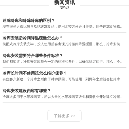
新闻资讯
NEWS
速冻冷库和冷冻冷库的区别？
现在很多人都比较喜欢吃速冻食品，使用比较方便并且美味。这些速冻食物都需要用冷库进行保存，目前市场上的冷库有速冻冷库和冷冻
冷库安装后冷间降温缓慢怎么办？
装配式冷库安装完毕，投人使用后会出现其冷藏间降温缓慢，那么，冷库安装后冷间降温缓慢怎么办？其大致故障原因和排除方法如下。
冷库安装需要符合哪些条件标准？
我们都知道，冷库安装应符合一定的标准和条件，以确保稳定运行。那么，冷库安装需要符合哪些条件标准？下面就由河南赛福特机电工
冷库长时间不使用该怎么维护保养？
有些客户新建一个冷库之后由于种种原因，可能使用一到两年之后就会把冷库暂停使用一段很长的时间，那么，我们的冷库长时间不使用
冷库安装建设内容有哪些？
冷藏大多用于水果和蔬菜，所以大量的水果和蔬菜农业和畜牧业开始建立冷藏。现在的冷库建设，设计理念多变，工艺也改进了很多，配
了解更多 >>