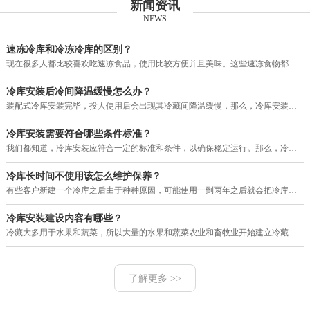
新闻资讯
NEWS
速冻冷库和冷冻冷库的区别？
现在很多人都比较喜欢吃速冻食品，使用比较方便并且美味。这些速冻食物都需要用冷库进行保存，目前市场上的冷库有速冻冷库和冷冻
冷库安装后冷间降温缓慢怎么办？
装配式冷库安装完毕，投人使用后会出现其冷藏间降温缓慢，那么，冷库安装后冷间降温缓慢怎么办？其大致故障原因和排除方法如下。
冷库安装需要符合哪些条件标准？
我们都知道，冷库安装应符合一定的标准和条件，以确保稳定运行。那么，冷库安装需要符合哪些条件标准？下面就由河南赛福特机电工
冷库长时间不使用该怎么维护保养？
有些客户新建一个冷库之后由于种种原因，可能使用一到两年之后就会把冷库暂停使用一段很长的时间，那么，我们的冷库长时间不使用
冷库安装建设内容有哪些？
冷藏大多用于水果和蔬菜，所以大量的水果和蔬菜农业和畜牧业开始建立冷藏。现在的冷库建设，设计理念多变，工艺也改进了很多，配
了解更多 >>