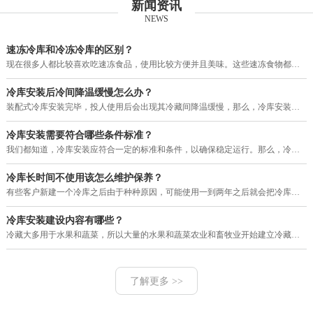
新闻资讯
NEWS
速冻冷库和冷冻冷库的区别？
现在很多人都比较喜欢吃速冻食品，使用比较方便并且美味。这些速冻食物都需要用冷库进行保存，目前市场上的冷库有速冻冷库和冷冻
冷库安装后冷间降温缓慢怎么办？
装配式冷库安装完毕，投人使用后会出现其冷藏间降温缓慢，那么，冷库安装后冷间降温缓慢怎么办？其大致故障原因和排除方法如下。
冷库安装需要符合哪些条件标准？
我们都知道，冷库安装应符合一定的标准和条件，以确保稳定运行。那么，冷库安装需要符合哪些条件标准？下面就由河南赛福特机电工
冷库长时间不使用该怎么维护保养？
有些客户新建一个冷库之后由于种种原因，可能使用一到两年之后就会把冷库暂停使用一段很长的时间，那么，我们的冷库长时间不使用
冷库安装建设内容有哪些？
冷藏大多用于水果和蔬菜，所以大量的水果和蔬菜农业和畜牧业开始建立冷藏。现在的冷库建设，设计理念多变，工艺也改进了很多，配
了解更多 >>