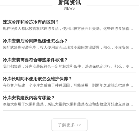
新闻资讯
NEWS
速冻冷库和冷冻冷库的区别？
现在很多人都比较喜欢吃速冻食品，使用比较方便并且美味。这些速冻食物都需要用冷库进行保存，目前市场上的冷库有速冻冷库和冷冻
冷库安装后冷间降温缓慢怎么办？
装配式冷库安装完毕，投人使用后会出现其冷藏间降温缓慢，那么，冷库安装后冷间降温缓慢怎么办？其大致故障原因和排除方法如下。
冷库安装需要符合哪些条件标准？
我们都知道，冷库安装应符合一定的标准和条件，以确保稳定运行。那么，冷库安装需要符合哪些条件标准？下面就由河南赛福特机电工
冷库长时间不使用该怎么维护保养？
有些客户新建一个冷库之后由于种种原因，可能使用一到两年之后就会把冷库暂停使用一段很长的时间，那么，我们的冷库长时间不使用
冷库安装建设内容有哪些？
冷藏大多用于水果和蔬菜，所以大量的水果和蔬菜农业和畜牧业开始建立冷藏。现在的冷库建设，设计理念多变，工艺也改进了很多，配
了解更多 >>