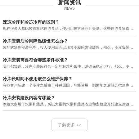
新闻资讯
NEWS
速冻冷库和冷冻冷库的区别？
现在很多人都比较喜欢吃速冻食品，使用比较方便并且美味。这些速冻食物都需要用冷库进行保存，目前市场上的冷库有速冻冷库和冷冻
冷库安装后冷间降温缓慢怎么办？
装配式冷库安装完毕，投人使用后会出现其冷藏间降温缓慢，那么，冷库安装后冷间降温缓慢怎么办？其大致故障原因和排除方法如下。
冷库安装需要符合哪些条件标准？
我们都知道，冷库安装应符合一定的标准和条件，以确保稳定运行。那么，冷库安装需要符合哪些条件标准？下面就由河南赛福特机电工
冷库长时间不使用该怎么维护保养？
有些客户新建一个冷库之后由于种种原因，可能使用一到两年之后就会把冷库暂停使用一段很长的时间，那么，我们的冷库长时间不使用
冷库安装建设内容有哪些？
冷藏大多用于水果和蔬菜，所以大量的水果和蔬菜农业和畜牧业开始建立冷藏。现在的冷库建设，设计理念多变，工艺也改进了很多，配
了解更多 >>