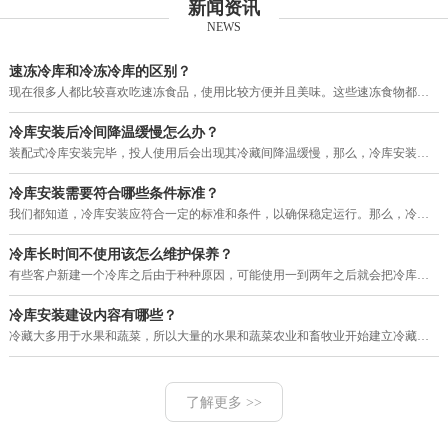
新闻资讯
NEWS
速冻冷库和冷冻冷库的区别？
现在很多人都比较喜欢吃速冻食品，使用比较方便并且美味。这些速冻食物都需要用冷库进行保存，目前市场上的冷库有速冻冷库和冷冻
冷库安装后冷间降温缓慢怎么办？
装配式冷库安装完毕，投人使用后会出现其冷藏间降温缓慢，那么，冷库安装后冷间降温缓慢怎么办？其大致故障原因和排除方法如下。
冷库安装需要符合哪些条件标准？
我们都知道，冷库安装应符合一定的标准和条件，以确保稳定运行。那么，冷库安装需要符合哪些条件标准？下面就由河南赛福特机电工
冷库长时间不使用该怎么维护保养？
有些客户新建一个冷库之后由于种种原因，可能使用一到两年之后就会把冷库暂停使用一段很长的时间，那么，我们的冷库长时间不使用
冷库安装建设内容有哪些？
冷藏大多用于水果和蔬菜，所以大量的水果和蔬菜农业和畜牧业开始建立冷藏。现在的冷库建设，设计理念多变，工艺也改进了很多，配
了解更多 >>