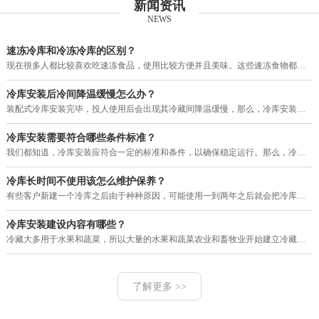
新闻资讯
NEWS
速冻冷库和冷冻冷库的区别？
现在很多人都比较喜欢吃速冻食品，使用比较方便并且美味。这些速冻食物都需要用冷库进行保存，目前市场上的冷库有速冻冷库和冷冻
冷库安装后冷间降温缓慢怎么办？
装配式冷库安装完毕，投人使用后会出现其冷藏间降温缓慢，那么，冷库安装后冷间降温缓慢怎么办？其大致故障原因和排除方法如下。
冷库安装需要符合哪些条件标准？
我们都知道，冷库安装应符合一定的标准和条件，以确保稳定运行。那么，冷库安装需要符合哪些条件标准？下面就由河南赛福特机电工
冷库长时间不使用该怎么维护保养？
有些客户新建一个冷库之后由于种种原因，可能使用一到两年之后就会把冷库暂停使用一段很长的时间，那么，我们的冷库长时间不使用
冷库安装建设内容有哪些？
冷藏大多用于水果和蔬菜，所以大量的水果和蔬菜农业和畜牧业开始建立冷藏。现在的冷库建设，设计理念多变，工艺也改进了很多，配
了解更多 >>